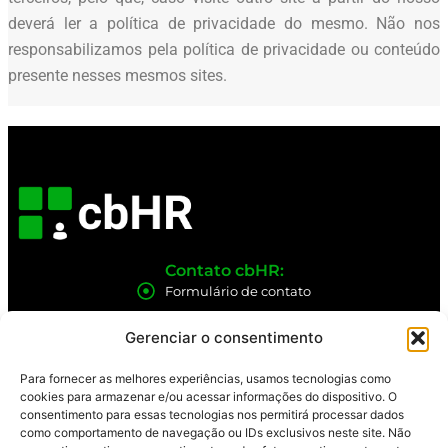
deverá ler a política de privacidade do mesmo. Não nos
responsabilizamos pela política de privacidade ou conteúdo
presente nesses mesmos sites.
Contato cbHR:
Formulário de contato
Siga-nos nas Redes:
Gerenciar o consentimento
Para fornecer as melhores experiências, usamos tecnologias como
cookies para armazenar e/ou acessar informações do dispositivo. O
consentimento para essas tecnologias nos permitirá processar dados
Políticas cbHR:
como comportamento de navegação ou IDs exclusivos neste site. Não
Política de Privacidade